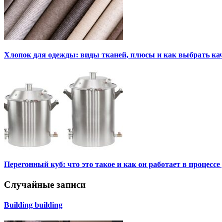
Хлопок для одежды: виды тканей, плюсы и как выбрать к
Перегонный куб: что это такое и как он работает в процесс
Случайные записи
Building building