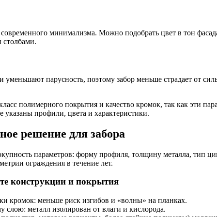
о современного минимализма. Можно подобрать цвет в тон фасад
 столбами.
 уменьшают парусность, поэтому забор меньше страдает от сил
класс полимерного покрытия и качество кромок, так как эти па
е указаны профили, цвета и характеристики.
ное решение для забора
окупность параметров: форму профиля, толщину металла, тип ци
ометрии ограждения в течение лет.
сте конструкции и покрытия
вки кромок: меньше риск изгибов и «волны» на планках.
 слою: металл изолирован от влаги и кислорода.