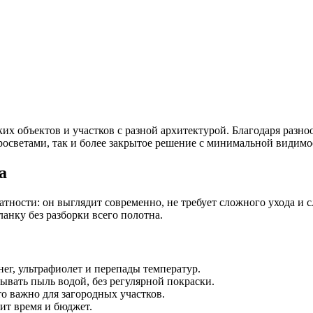
ких объектов и участков с разной архитектурой. Благодаря разн
росветами, так и более закрытое решение с минимальной видимо
а
тности: он выглядит современно, не требует сложного ухода и с
нку без разборки всего полотна.
нег, ультрафиолет и перепады температур.
вать пыль водой, без регулярной покраски.
о важно для загородных участков.
ит время и бюджет.