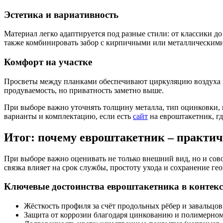
Эстетика и вариативность
Материал легко адаптируется под разные стили: от классики д
также комбинировать забор с кирпичными или металлическими
Комфорт на участке
Просветы между планками обеспечивают циркуляцию воздуха и
продуваемость, но приватность заметно выше.
При выборе важно уточнять толщину металла, тип оцинковки, 
варианты и комплектацию, если есть
сайт
на евроштакетник, гд
Итог: почему евроштакетник – практич
При выборе важно оценивать не только внешний вид, но и сов
связка влияет на срок службы, простоту ухода и сохранение ге
Ключевые достоинства евроштакетника в контек
Жёсткость профиля за счёт продольных рёбер и завальцо
Защита от коррозии благодаря цинкованию и полимерному