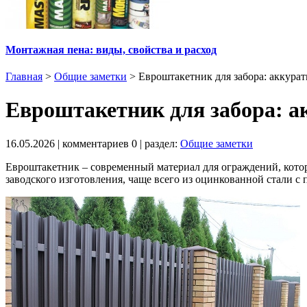
Монтажная пена: виды, свойства и расход
Главная
>
Общие заметки
>
Евроштакетник для забора: аккура
Евроштакетник для забора: а
16.05.2026
| комментариев
0
| раздел:
Общие заметки
Евроштакетник – современный материал для ограждений, котор
заводского изготовления, чаще всего из оцинкованной стали с