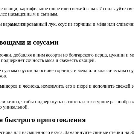
ые овощи, картофельное пюре или свежий салат. Используйте све
 более насыщенным и сытным.
м карамелизированный лук, соус из горчицы и мёда или сливочн
овощами и соусами
рочки, добавляя к ним ассорти из болгарского перца, цукини и
 подчеркнет сочность мяса и свежесть овощей.
е густым соусом на основе горчицы и меда или классическим соу
ков.
мидоров и чеснока, измельчить его в пюре и дополнить свежей з
и киноа, чтобы подчеркнуть сытность и текстурное разнообрази
ю уникальной.
я быстрого приготовления
чеснока для насыщенного вкуса. Замаринуйте свиные стейки на 3