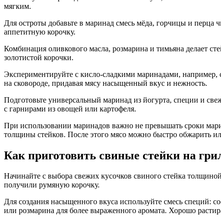
мягким.
Для остроты добавьте в маринад смесь мёда, горчицы и перца 
аппетитную корочку.
Комбинация оливкового масла, розмарина и тимьяна делает сте
золотистой корочки.
Экспериментируйте с кисло-сладкими маринадами, например, с
на сковороде, придавая мясу насыщенный вкус и нежность.
Подготовьте универсальный маринад из йогурта, специи и све
с гарнирами из овощей или картофеля.
При использовании маринадов важно не превышать сроки марин
толщины стейков. После этого мясо можно быстро обжарить или
Как приготовить свиные стейки на гри
Начинайте с выбора свежих кусочков свиного стейка толщиной
получили румяную корочку.
Для создания насыщенного вкуса используйте смесь специй: с
или розмарина для более выраженного аромата. Хорошо растир