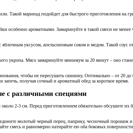
чили. Такой маринад подойдет для быстрого приготовления на гр
йки особенно ароматными. Замаринуйте в такой смеси не менее ч
 яблочным уксусом, апельсиновым соком и медом. Такой соус от
жего укропа. Мясо замаринуйте минимум за 20 минут – оно стан
ования, чтобы не пересушить свинину. Оптимально – от 20 до 
 запечь, получая сочный и ароматный обед за короткое время.
ле с различными специями
 около 2-3 см. Перед приготовлением обязательно обсушите их
оедините молотый черный перец, паприку, чесночный порошок и
айте смесь и равномерно натирайте ею оба боковых поверхности