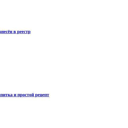
несён в реестр
питка и простой рецепт