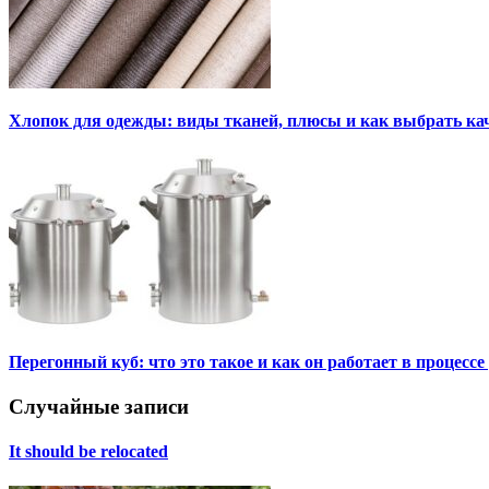
Хлопок для одежды: виды тканей, плюсы и как выбрать к
Перегонный куб: что это такое и как он работает в процесс
Случайные записи
It should be relocated