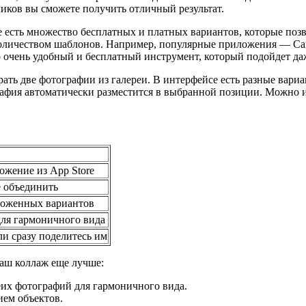
ков вы сможете получить отличный результат.
e есть множество бесплатных и платных вариантов, которые поз
чеством шаблонов. Например, популярные приложения — Canva, P
о очень удобный и бесплатный инструмент, который подойдет да
рать две фотографии из галереи. В интерфейсе есть разные вар
афия автоматически разместится в выбранной позиции. Можно и
ожение из App Store
е объединить
ложенных вариантов
ля гармоничного вида
и сразу поделитесь им
ваш коллаж еще лучше:
еих фотографий для гармоничного вида.
ем объектов.