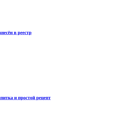
несён в реестр
питка и простой рецепт