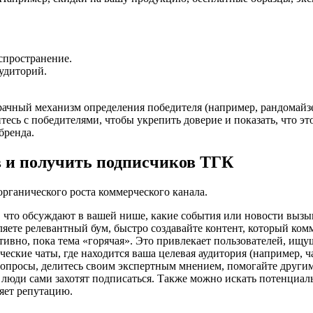
спространение.
аудиторий.
рачный механизм определения победителя (например, рандомайзе
тесь с победителями, чтобы укрепить доверие и показать, что э
бренда.
в и получить подписчиков ТГК
органического роста коммерческого канала.
, что обсуждают в вашей нише, какие события или новости вы
яете релевантный бум, быстро создавайте контент, который комм
тивно, пока тема «горячая». Это привлекает пользователей, ищ
ские чаты, где находится ваша целевая аудитория (например, чат
вопросы, делитесь своим экспертным мнением, помогайте другим
 люди сами захотят подписаться. Также можно искать потенциа
яет репутацию.