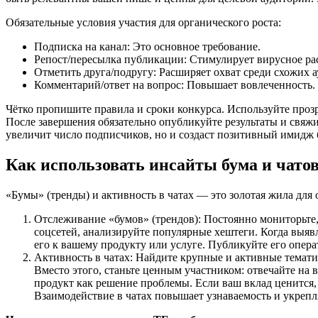
Обязательные условия участия для органического роста:
Подписка на канал: Это основное требование.
Репост/пересылка публикации: Стимулирует вирусное ра
Отметить друга/подругу: Расширяет охват среди схожих 
Комментарий/ответ на вопрос: Повышает вовлеченность.
Чётко пропишите правила и сроки конкурса. Используйте проз
После завершения обязательно опубликуйте результаты и свяжи
увеличит число подписчиков, но и создаст позитивный имидж 
Как использовать инсайты бума и чато
«Бумы» (тренды) и активность в чатах — это золотая жила для 
Отслеживание «бумов» (трендов): Постоянно мониторьте
соцсетей, анализируйте популярные хештеги. Когда выявл
его к вашему продукту или услуге. Публикуйте его опера
Активность в чатах: Найдите крупные и активные тематиче
Вместо этого, станьте ценным участником: отвечайте на 
продукт как решение проблемы. Если ваш вклад ценится,
Взаимодействие в чатах повышает узнаваемость и укрепл