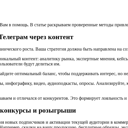
Вам в помощь. В статье раскрываем проверенные методы привлеч
Телеграм через контент
анического роста. Ваша стратегия должна быть направлена на со
никальный контент: аналитику рынка, экспертные мнения, кейс
льзователи будут делиться им.
Найдите оптимальный баланс, чтобы поддерживать интерес, но н
ы, инфографику, видео, аудиоподкасты, опросы. Анализируйте, 
наваем и отличался от конкурентов. Это формирует лояльность 
з конкурсы и розыгрыши
 новых подписчиков и активации текущей аудитории в коммер
 Например, скидки на вашу продукцию, бесплатные образцы, эк