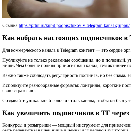
Ссылка
https://prtut.ru/kupit-podpischikov-v-telegram-kanal-gruppu/
Как набрать настоящих подписчиков в 
Для коммерческого канала в Telegram контент — это сердце орг
Публикуйте не только рекламные сообщения, но и полезный, у
ниши. Чем больше пользы приносит ваш канал, тем активнее по
Важно также соблюдать регулярность постинга, но без спама. 
Используйте разнообразные форматы: лонгриды, короткие пост
свою стратегию.
Создавайте уникальный голос и стиль канала, чтобы он был уз
Как увеличить подписчиков в ТГ чере
Конкурсы и розыгрыши — мощный инструмент для привлечения
быть релевантны вашей нише и ценны для целевой аудитории.