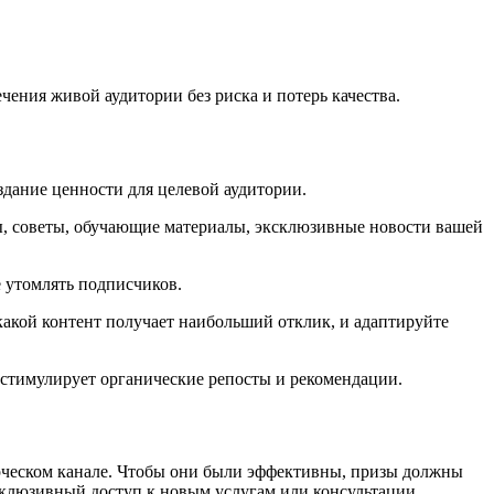
ения живой аудитории без риска и потерь качества.
здание ценности для целевой аудитории.
ы, советы, обучающие материалы, эксклюзивные новости вашей
е утомлять подписчиков.
какой контент получает наибольший отклик, и адаптируйте
и стимулирует органические репосты и рекомендации.
ческом канале. Чтобы они были эффективны, призы должны
склюзивный доступ к новым услугам или консультации.