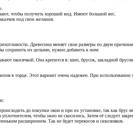
е.
лают, чтобы получить хороший вид. Имеют большой вес.
аказчик под свои желания.
 прихотливости. Древесина меняет свои размеры по двум причин
бы сохранить их целыми, нужно добавить к ним:
ают окосячкой. Она крепится в: шип, брусок, закладной брусок
ипом в торце. Этот вариант очень надежен. При использовании 
и:
роисходить до покупки окон и при их установке, так как брус 
уплотнителем, чтобы окно не скосились. Затем её следует закре
еньким расширением. Так не будет перекосов и сквозняков.