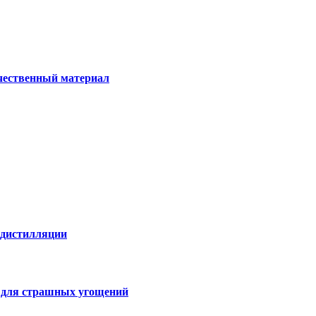
ачественный материал
е дистилляции
и для страшных угощений