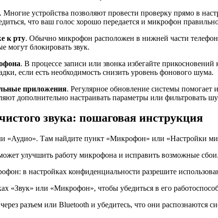
. Многие устройства позволяют провести проверку прямо в на
диться, что ваш голос хорошо передается и микрофон правильно 
е к рту
. Обычно микрофон расположен в нижней части телефона
ые могут блокировать звук.
рофона
. В процессе записи или звонка избегайте прикосновений
дки, если есть необходимость снизить уровень фонового шума.
альные приложения
. Регулярное обновление системы помогает
оляют дополнительно настраивать параметры или фильтровать ш
чистого звука: пошаговая инструкция
 или «Аудио». Там найдите пункт «Микрофон» или «Настройки м
 может улучшить работу микрофона и исправить возможные сбои
офон: в настройках конфиденциальности разрешите использов
ках «Звук» или «Микрофон», чтобы убедиться в его работоспосо
ез разъем или Bluetooth и убедитесь, что они распознаются си