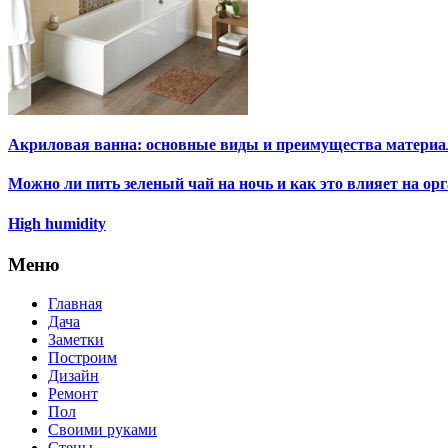
Акриловая ванна: основные виды и преимущества материа
Можно ли пить зеленый чай на ночь и как это влияет на ор
High humidity
Меню
Главная
Дача
Заметки
Построим
Дизайн
Ремонт
Пол
Своими руками
Стены