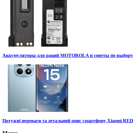
Аккумуляторы для раций MOTOROLA и советы по выбору
Потужні переваги та детальний опис смартфону Xiaomi RED