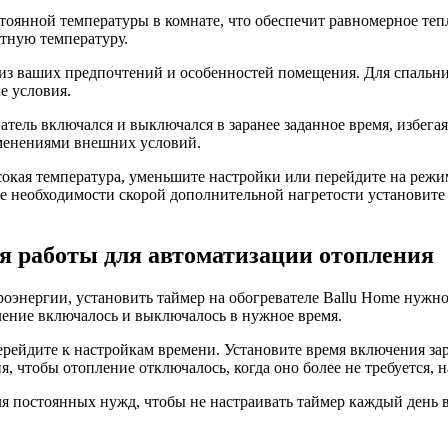
оянной температуры в комнате, что обеспечит равномерное тепл
тную температуру.
из ваших предпочтений и особенностей помещения. Для спальни у
е условия.
тель включался и выключался в заранее заданное время, избега
зменениями внешних условий.
сокая температура, уменьшите настройки или перейдите на ре
учае необходимости скорой дополнительной нагретости установи
я работы для автоматизации отопления
оэнергии, установить таймер на обогревателе Ballu Home нужно
ление включалось и выключалось в нужное время.
йдите к настройкам времени. Установите время включения заран
, чтобы отопление отключалось, когда оно более не требуется, н
я постоянных нужд, чтобы не настраивать таймер каждый день 