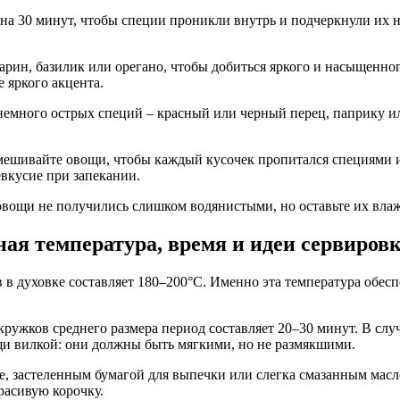
а 30 минут, чтобы специи проникли внутрь и подчеркнули их н
арин, базилик или орегано, чтобы добиться яркого и насыщенно
 яркого акцента.
емного острых специй – красный или черный перец, паприку и
ешивайте овощи, чтобы каждый кусочек пропитался специями и 
евкусие при запекании.
овощи не получились слишком водянистыми, но оставьте их вла
ная температура, время и идеи сервиров
в в духовке составляет 180–200°C. Именно эта температура обе
кружков среднего размера период составляет 20–30 минут. В сл
ощи вилкой: они должны быть мягкими, но не размякшими.
е, застеленным бумагой для выпечки или слегка смазанным масл
расивую корочку.