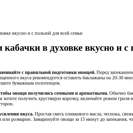
овке вкусно и с пользой для всей семьи
кабачки в духовке вкусно и с 
начинайте с правильной подготовки овощей.
Перед запеканием
сыщенного вкуса рекомендуется оставить баклажаны на 20-30 ми
сушите бумажным полотенцем.
 чтобы овощи получились сочными и ароматными.
Обычно бак
ли хотите получить хрустящую корочку, включайте режим гриля 
сторон.
усиления вкуса.
Простая смесь оливкового масла, чеснока, све
н или розмарин. Замаринуйте овощи за 15 минут до запекания,