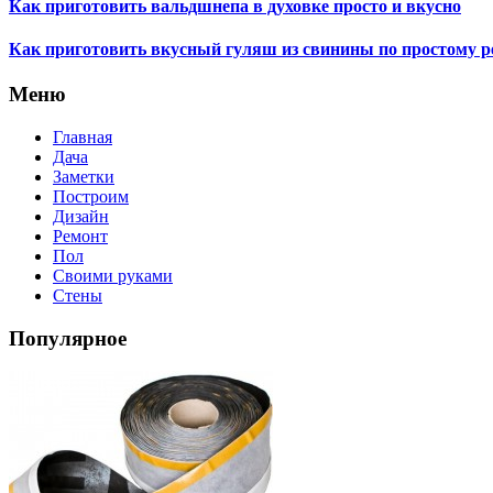
Как приготовить вальдшнепа в духовке просто и вкусно
Как приготовить вкусный гуляш из свинины по простому ре
Меню
Главная
Дача
Заметки
Построим
Дизайн
Ремонт
Пол
Своими руками
Стены
Популярное