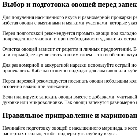
Выбор и подготовка овощей перед запек
Для получения насыщенного вкуса и равномерной прожарки рек
избегая овощи с вмятинами и мягкими участками, которые ука
Перед подготовкой рекомендуется промыть овощи под холодной
поврежденные участки, и при необходимости удалите их остр
Очистка овощей зависит от рецепта и личных предпочтений. Ес
или горькой, ее лучше снять тонким слоем – это особенно акту
Для равномерной и аккуратной нарезки используйте острый но
пропекались. Кабачки отлично подходят для ломтиков или куб
Перед нарезкой рекомендуется посыпать овощи небольшим колич
особенно важно при запекании.
Если планируете запекать овощи вместе с добавками, учитывай
духовке или микроволновке. Так овощи запекутся равномерно 
Правильное приправление и маринован
Начинайте подготовку овощей с насыщенного маринада, в котор
растертых с солью, чтобы подчеркнуть глубину вкуса.