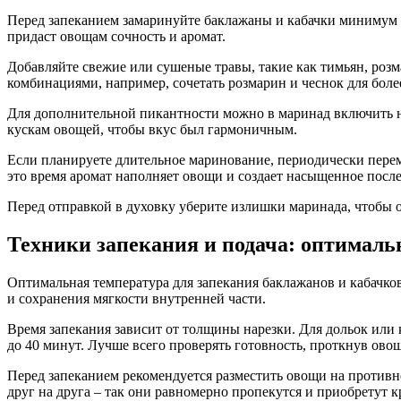
Перед запеканием замаринуйте баклажаны и кабачки минимум н
придаст овощам сочность и аромат.
Добавляйте свежие или сушеные травы, такие как тимьян, розм
комбинациями, например, сочетать розмарин и чеснок для более
Для дополнительной пикантности можно в маринад включить н
кускам овощей, чтобы вкус был гармоничным.
Если планируете длительное маринование, периодически перем
это время аромат наполняет овощи и создает насыщенное посл
Перед отправкой в духовку уберите излишки маринада, чтобы 
Техники запекания и подача: оптималь
Оптимальная температура для запекания баклажанов и кабачко
и сохранения мягкости внутренней части.
Время запекания зависит от толщины нарезки. Для дольок или 
до 40 минут. Лучше всего проверять готовность, проткнув ов
Перед запеканием рекомендуется разместить овощи на противн
друг на друга – так они равномерно пропекутся и приобретут к