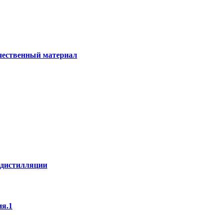
ачественный материал
е дистилляции
ия.1