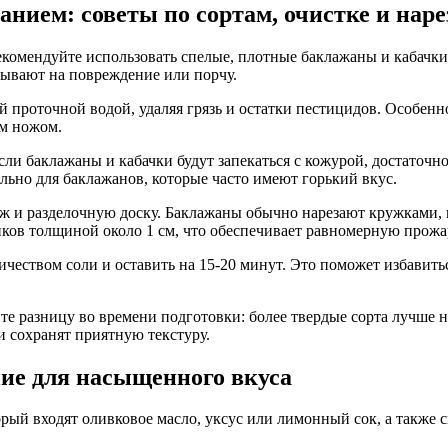
анием: советы по сортам, очистке и наре
омендуйте использовать спелые, плотные баклажаны и кабачки 
зывают на повреждение или порчу.
 проточной водой, удаляя грязь и остатки пестицидов. Особенн
ым ножом.
ли баклажаны и кабачки будут запекаться с кожурой, достаточн
ально для баклажанов, которые часто имеют горький вкус.
ж и разделочную доску. Баклажаны обычно нарезают кружками, 
иков толщиной около 1 см, что обеспечивает равномерную прожа
еством соли и оставить на 15-20 минут. Это поможет избавиться
те разницу во времени подготовки: более твердые сорта лучше 
и сохранят приятную текстуру.
ие для насыщенного вкуса
ый входят оливковое масло, уксус или лимонный сок, а также св