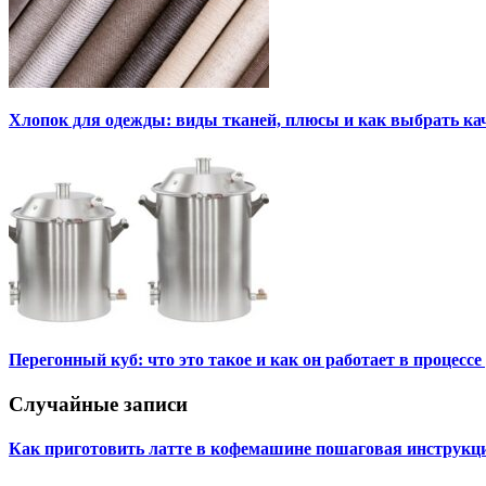
Хлопок для одежды: виды тканей, плюсы и как выбрать к
Перегонный куб: что это такое и как он работает в процесс
Случайные записи
Как приготовить латте в кофемашине пошаговая инструкц