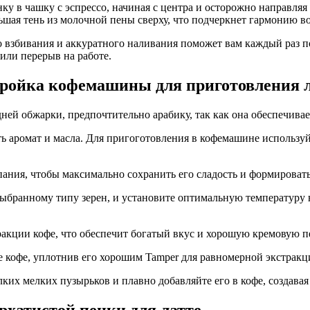
ку в чашку с эспрессо, начиная с центра и осторожно направляя
ая тень из молочной пены сверху, что подчеркнет гармонию во 
взбивания и аккуратного наливания поможет вам каждый раз по
или перерыв на работе.
тройка кофемашины для приготовления 
дней обжарки, предпочтительно арабику, так как она обеспечива
ь аромат и масла. Для пригоготовления в кофемашине используй
ипания, чтобы максимально сохранить его сладость и формироват
ыбранному типу зерен, и установите оптимальную температуру 
ракции кофе, что обеспечит богатый вкус и хорошую кремовую п
е кофе, уплотнив его хорошим Tamper для равномерной экстракц
ких мелких пузырьков и плавно добавляйте его в кофе, создавая
рхатистой пенки для латте