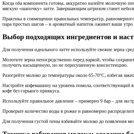
Когда оба компонента готовы, аккуратно налейте молочную пен
мягкую «шапочку» латте. Завершающим штрихом станет небольш
Практика в совмещении правильных температур, равномерного 
пара простых шагов – и ароматный напиток оживит ваши утро 
Выбор подходящих ингредиентов и нас
Для получения идеального латте используйте свежие зерна сре
Молотите зерна непосредственно перед варкой, чтобы сохранит
получить насыщенную, но не пересушенную консистенцию.
Разогрейте молоко до температуры около 65-70°C, избегая зак
Настройте кофемашину на уровень помола, соответствующий в
кофе без горького привкуса.
Используйте правильное давление – примерно 9 бар – для экст
Проверьте количество воды в рожке и равномерно распределит
Для получения густой пены взбивайте молоко до появления мел
Техника взбивания молока: создание ба