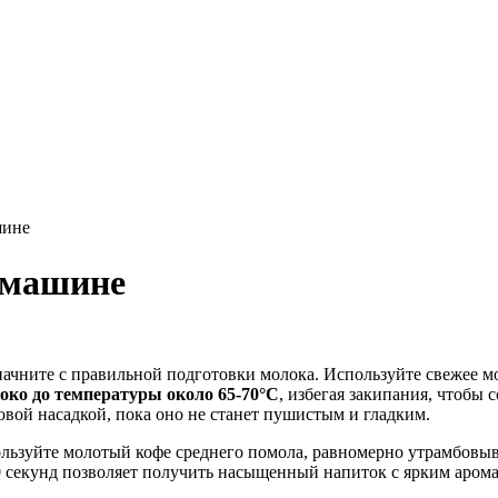
шине
емашине
начните с правильной подготовки молока. Используйте свежее м
око до температуры около 65-70°C
, избегая закипания, чтобы 
овой насадкой, пока оно не станет пушистым и гладким.
льзуйте молотый кофе среднего помола, равномерно утрамбовыв
 секунд позволяет получить насыщенный напиток с ярким арома