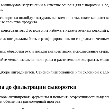
и минимумом загрязнений в качестве основы для сыворотки. Пр
я.
сыворотки подойдут натуральные компоненты, такие как алоэ ве
ные свойства продукта.
 консервантов. Это позволит избежать нежелательных реакций 
сел: они должны быть сертифицированными и предназначенными
ия: обработка рук и посуды антисептиком, использование стер
йте мелко измельченные травы и растительные экстракты, можн
боре ингредиентов. Сенсибилизированной или склонной к алле
ева до фильтрации сыворотки
чтобы активировать ферменты и повысить эффективность выдел
 и обеспечить равномерный прогрев.