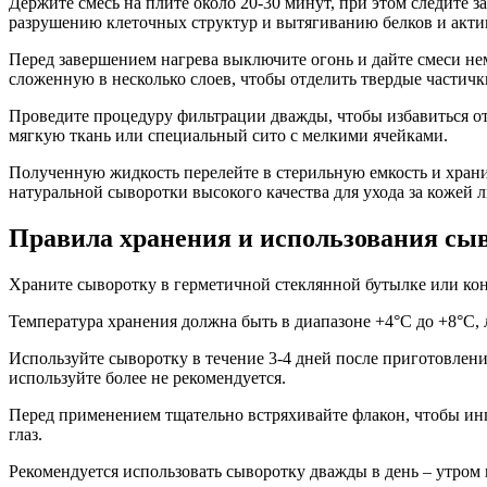
Держите смесь на плите около 20-30 минут, при этом следите з
разрушению клеточных структур и вытягиванию белков и акти
Перед завершением нагрева выключите огонь и дайте смеси нем
сложенную в несколько слоев, чтобы отделить твердые частичк
Проведите процедуру фильтрации дважды, чтобы избавиться от
мягкую ткань или специальный сито с мелкими ячейками.
Полученную жидкость перелейте в стерильную емкость и храни
натуральной сыворотки высокого качества для ухода за кожей 
Правила хранения и использования сыв
Храните сыворотку в герметичной стеклянной бутылке или конт
Температура хранения должна быть в диапазоне +4°C до +8°C, 
Используйте сыворотку в течение 3-4 дней после приготовлен
используйте более не рекомендуется.
Перед применением тщательно встряхивайте флакон, чтобы ин
глаз.
Рекомендуется использовать сыворотку дважды в день – утром 