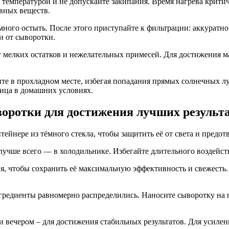
а температурой и не допускайте закипания. Время нагрева крити
вных веществ.
ного остыть. После этого приступайте к фильтрации: аккуратно
и от сыворотки.
 мелких остатков и нежелательных примесей. Для достижения м
те в прохладном месте, избегая попадания прямых солнечных л
лица в домашних условиях.
оротки для достижения лучших результ
ейнере из тёмного стекла, чтобы защитить её от света и предот
лучше всего — в холодильнике. Избегайте длительного воздейст
ия, чтобы сохранить её максимальную эффективность и свежесть
гредиенты равномерно распределились. Наносите сыворотку на 
и вечером – для достижения стабильных результатов. Для усиле