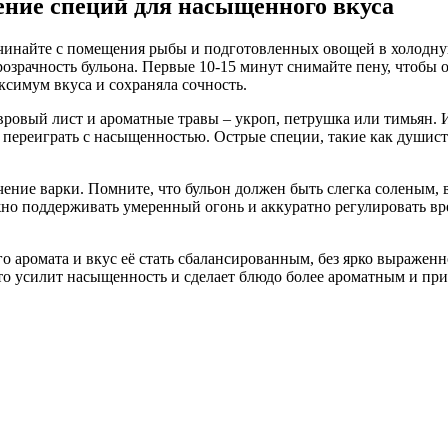
ение специй для насыщенного вкуса
ачинайте с помещения рыбы и подготовленных овощей в холодну
прозрачность бульона. Первые 10-15 минут снимайте пену, чтобы
ксимум вкуса и сохраняла сочность.
ровый лист и ароматные травы – укроп, петрушка или тимьян. И
е переиграть с насыщенностью. Острые специи, такие как душист
течение варки. Помните, что бульон должен быть слегка соленым
но поддерживать умеренный огонь и аккуратно регулировать вре
го аромата и вкус её стать сбалансированным, без ярко выраже
это усилит насыщенность и сделает блюдо более ароматным и пр