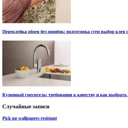
Переклейка обоев без ошибок: подготовка стен выбор клея
Кухонный смеситель: требования к качеству и как выбрат
Случайные записи
Pick up wallpapers resistant