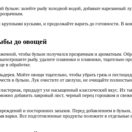
 бульон: залейте рыбу холодной водой, добавьте нарезанный лук
прозрачным.
й крупными кусками, и продолжайте варить до готовности. В кон
рыбы до овощей
женной, чтобы бульон получился прозрачным и ароматным. Обра
выпотрошите рыбу, удалите плавники и плавники, тщательно про
е в обработке.
ельдерея. Мойте овощи тщательно, чтобы убрать грязь и пестици
ачеств в бульон. Лук очистите от шелухи, не очищайте полностью
 пастернак, придадут ухе насыщенный классический вкус. Их т
 можно добавить лавровый лист, черный перец горошком и свежие
овреждений и посторонних запахов. Перед добавлением в бульо
емя варки. Все подготовленные продукты положите в отдельные е