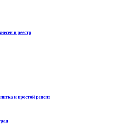
несён в реестр
питка и простой рецепт
тран