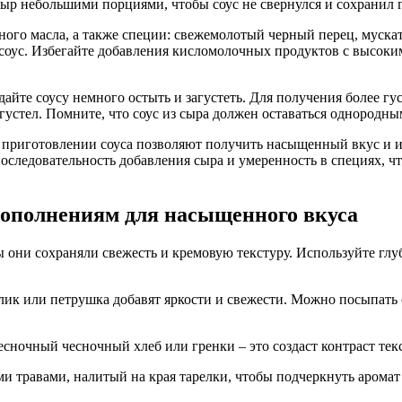
ыр небольшими порциями, чтобы соус не свернулся и сохранил 
ого масла, а также специи: свежемолотый черный перец, муска
я соус. Избегайте добавления кисломолочных продуктов с высоки
дайте соусу немного остыть и загустеть. Для получения более г
густел. Помните, что соус из сыра должен оставаться однородным
и приготовлении соуса позволяют получить насыщенный вкус и 
оследовательность добавления сыра и умеренность в специях, ч
 дополнениям для насыщенного вкуса
 они сохраняли свежесть и кремовую текстуру. Используйте глу
лик или петрушка добавят яркости и свежести. Можно посыпать 
сночный чесночный хлеб или гренки – это создаст контраст те
ми травами, налитый на края тарелки, чтобы подчеркнуть аромат