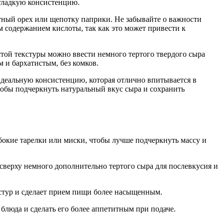
гладкую консистенцию.
тный орех или щепотку паприки. Не забывайте о важности
м содержанием кислоты, так как это может привести к
устой текстуры можно ввести немного тертого твердого сыра
 и бархатистым, без комков.
идеальную консистенцию, которая отлично впитывается в
тобы подчеркнуть натуральный вкус сыра и сохранить
бокие тарелки или миски, чтобы лучше подчеркнуть массу и
сверху немного дополнительно тертого сыра для послевкусия и
кстур и сделает прием пищи более насыщенным.
 блюда и сделать его более аппетитным при подаче.