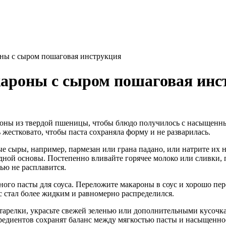
оны с сыром пошаговая инструкция
кароны с сыром пошаговая инс
оны из твердой пшеницы, чтобы блюдо получилось с насыщенны
 жестковато, чтобы паста сохраняла форму и не разварилась.
е сыры, например, пармезан или грана падано, или натрите их на
дной основы. Постепенно вливайте горячее молоко или сливки, п
ью не расплавится.
ного пасты для соуса. Переложите макароны в соус и хорошо пе
с стал более жидким и равномерно распределился.
арелки, украсьте свежей зеленью или дополнительными кусочка
редиентов сохранят баланс между мягкостью пасты и насыщенно