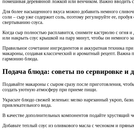
помешивая деревянной ложкой или венчиком. Важно вводить с
Для более насыщенного вкуса можно добавить немного сливочн
соли – сыр уже содержит соль, поэтому регулируйте ее, пробу
свертыванию соуса.
Когда сыр полностью расплавится, снимите кастрюлю с огня и 
или накрыть соус крышкой на пару минут, чтобы он немного за
Правильное сочетание ингредиентов и аккуратная техника пр
макароны, создавая классический и ароматный рецепт. Важна п
гармонию блюда.
Подача блюда: советы по сервировке и
Подавайте макароны с сыром сразу после приготовления, чтобы
создать уютную атмосферу при приеме пищи.
Украсьте блюдо свежей зеленью: мелко нарезанный укроп, бази
привлекательного вида.
В качестве дополнительных компонентов подайте хрустящий че
Добавьте теплый соус из оливкового масла с чесноком и пряны