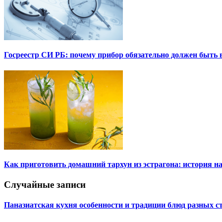
Госреестр СИ РБ: почему прибор обязательно должен быть в
Как приготовить домашний тархун из эстрагона: история на
Случайные записи
Паназиатская кухня особенности и традиции блюд разных с