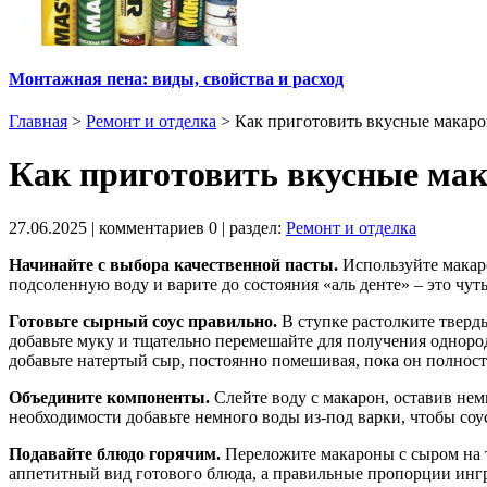
Монтажная пена: виды, свойства и расход
Главная
>
Ремонт и отделка
>
Как приготовить вкусные макар
Как приготовить вкусные ма
27.06.2025
| комментариев
0
| раздел:
Ремонт и отделка
Начинайте с выбора качественной пасты.
Используйте макар
подсоленную воду и варите до состояния «аль денте» – это чуть
Готовьте сырный соус правильно.
В ступке растолките тверды
добавьте муку и тщательно перемешайте для получения одноро
добавьте натертый сыр, постоянно помешивая, пока он полност
Объедините компоненты.
Слейте воду с макарон, оставив нем
необходимости добавьте немного воды из-под варки, чтобы соу
Подавайте блюдо горячим.
Переложите макароны с сыром на т
аппетитный вид готового блюда, а правильные пропорции инг