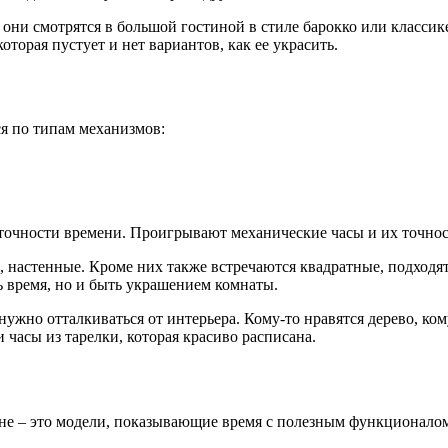
ни смотрятся в большой гостиной в стиле барокко или классике
торая пустует и нет вариантов, как ее украсить.
я по типам механизмов:
точности времени. Проигрывают механические часы и их точность
 настенные. Кроме них также встречаются квадратные, подходят
ь время, но и быть украшением комнаты.
нужно отталкиваться от интерьера. Кому-то нравятся дерево, ком
 часы из тарелки, которая красиво расписана.
не – это модели, показывающие время с полезным функционалом