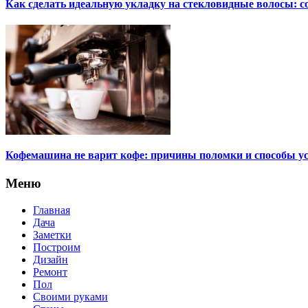
Как сделать идеальную укладку на стекловидные волосы: с
Кофемашина не варит кофе: причины поломки и способы у
Меню
Главная
Дача
Заметки
Построим
Дизайн
Ремонт
Пол
Своими руками