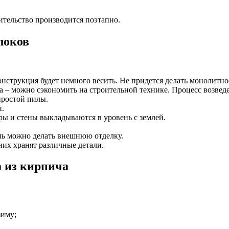
ительство производится поэтапно.
локов
онструкция будет немного весить. Не придется делать монолитно
са – можно сэкономить на строительной технике. Процесс возвед
простой пилы.
и.
ры и стены выкладываются в уровень с землей.
ель можно делать внешнюю отделку.
 них хранят различные детали.
 из кирпича
зиму;