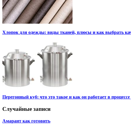
Хлопок для одежды: виды тканей, плюсы и как выбрать к
Перегонный куб: что это такое и как он работает в процесс
Случайные записи
Амарант как готовить