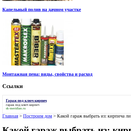
Капельный полив на дачном участке
Монтажная пена: виды, свойства и расход
Ссылки
Гараж под ключ кирпич
гараж под ключ кирпич
sk-meridian.ru
Главная
>
Построим дом
>
Какой гараж выбрать из: кирпича ли
Какой гараж выбрать из: кирп