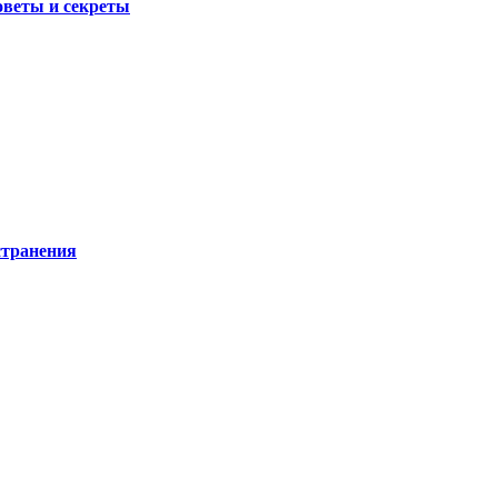
оветы и секреты
странения