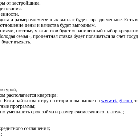
ры от застройщика.
дитования.
венности.
едита и размер ежемесячных выплат будет гораздо меньше. Есть 
оотношение цены и качества будет выгодным.
ениями, поэтому у клиентов будет ограниченный выбор кредитн
одая семья», процентная ставка будет погашаться за счет госуд
будет въехать.
уктурой;
ом располагается квартира;
я. Если найти квартиру на вторичном рынке на
www.etagi.com
, 
тные программы;
жно уменьшить срок займа и размер ежемесячного платежа;
кредитного соглашения;
;