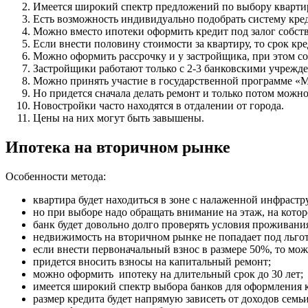
Имеется широкий спектр предложений по выбору кварти
Есть возможность индивидуально подобрать систему кре
Можно вместо ипотеки оформить кредит под залог собст
Если внести половину стоимости за квартиру, то срок кр
Можно оформить рассрочку и у застройщика, при этом с
Застройщики работают только с 2-3 банковскими учрежд
Можно принять участие в государственной программе «Мол
Но придется сначала делать ремонт и только потом можно 
Новостройки часто находятся в отдалении от города.
Цены на них могут быть завышены.
Ипотека на вторичном рынке
Особенности метода:
квартира будет находиться в зоне с налаженной инфрастр
но при выборе надо обращать внимание на этаж, на котор
банк будет довольно долго проверять условия проживани
недвижимость на вторичном рынке не попадает под льго
если внести первоначальный взнос в размере 50%, то мо
придется вносить взносы на капитальный ремонт;
можно оформить ипотеку на длительный срок до 30 лет;
имеется широкий спектр выбора банков для оформления 
размер кредита будет напрямую зависеть от доходов семьи