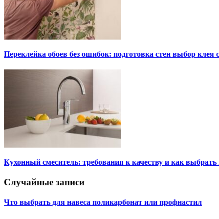
Переклейка обоев без ошибок: подготовка стен выбор клея
Кухонный смеситель: требования к качеству и как выбрат
Случайные записи
Что выбрать для навеса поликарбонат или профнастил