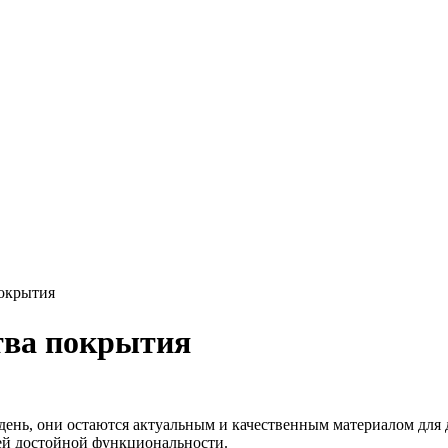
покрытия
тва покрытия
 день, они остаются актуальным и качественным материалом для
оей достойной функциональности.