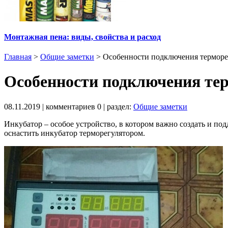
Монтажная пена: виды, свойства и расход
Главная
>
Общие заметки
>
Особенности подключения терморе
Особенности подключения тер
08.11.2019
| комментариев
0
| раздел:
Общие заметки
Инкубатор – особое устройство, в котором важно создать и по
оснастить инкубатор терморегулятором.