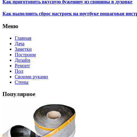
Как приготовить вкусную буженину из свинины в духовке
Как выполнить сброс настроек на ноутбуке пошаговая инс
Меню
Главная
Дача
Заметки
Построим
Дизайн
Ремонт
Пол
Своими руками
Стены
Популярное