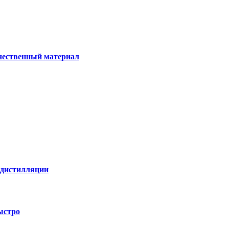
ачественный материал
е дистилляции
ыстро