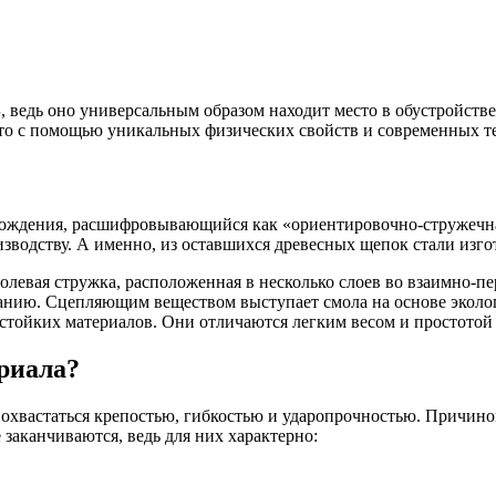
 ведь оно универсальным образом находит место в обустройстве
это с помощью уникальных физических свойств и современных т
ождения, расшифровывающийся как «ориентировочно-стружечная п
водству. А именно, из оставшихся древесных щепок стали изго
ополевая стружка, расположенная в несколько слоев во взаимно
иванию. Сцепляющим веществом выступает смола на основе экол
стойких материалов. Они отличаются легким весом и простотой
риала?
охвастаться крепостью, гибкостью и ударопрочностью. Причино
заканчиваются, ведь для них характерно: