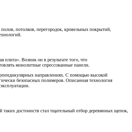
 полов, потолков, перегородок, кровельных покрытий,
ехнологий.
лита». Возник он в результате того, что
товлять монолитные спрессованные панели.
-перпендикулярных направлениях. С помощью высокой
огически безопасных полимеров. Описанная технология
 эксплуатации.
й таких достоинств стал тщательный отбор деревянных щепок,