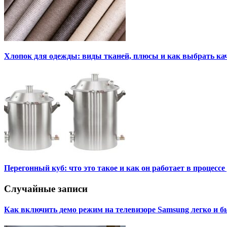
Хлопок для одежды: виды тканей, плюсы и как выбрать к
Перегонный куб: что это такое и как он работает в процесс
Случайные записи
Как включить демо режим на телевизоре Samsung легко и б