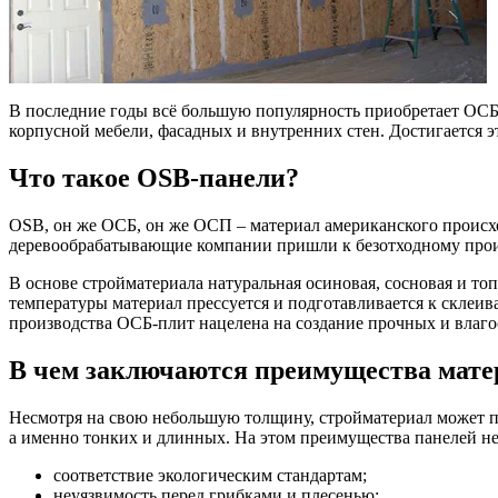
В последние годы всё большую популярность приобретает ОСБ,
корпусной мебели, фасадных и внутренних стен. Достигается 
Что такое OSB-панели?
OSB, он же ОСБ, он же ОСП – материал американского происх
деревообрабатывающие компании пришли к безотходному произ
В основе стройматериала натуральная осиновая, сосновая и т
температуры материал прессуется и подготавливается к скле
производства ОСБ-плит нацелена на создание прочных и влаго
В чем заключаются преимущества мате
Несмотря на свою небольшую толщину, стройматериал может п
а именно тонких и длинных. На этом преимущества панелей не 
соответствие экологическим стандартам;
неуязвимость перед грибками и плесенью;