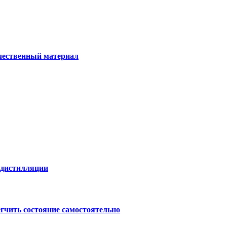
ачественный материал
е дистилляции
егчить состояние самостоятельно