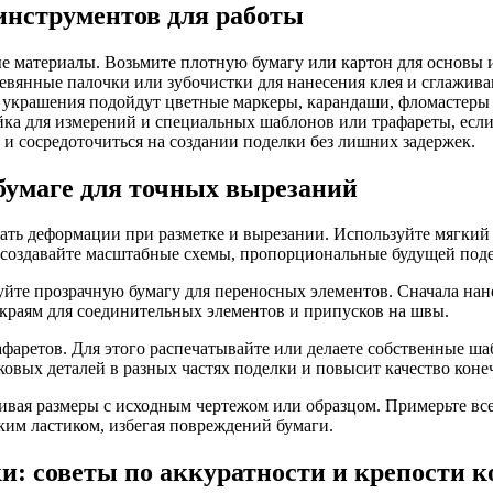
инструментов для работы
ые материалы. Возьмите плотную бумагу или картон для основы 
ревянные палочки или зубочистки для нанесения клея и сглажив
 украшения подойдут цветные маркеры, карандаши, фломастеры ил
йка для измерений и специальных шаблонов или трафареты, есл
 и сосредоточиться на создании поделки без лишних задержек.
 бумаге для точных вырезаний
ать деформации при разметке и вырезании. Используйте мягкий
создавайте масштабные схемы, пропорциональные будущей подел
зуйте прозрачную бумагу для переносных элементов. Сначала на
о краям для соединительных элементов и припусков на швы.
аретов. Для этого распечатывайте или делаете собственные шаб
овых деталей в разных частях поделки и повысит качество коне
вая размеры с исходным чертежом или образцом. Примерьте все 
им ластиком, избегая повреждений бумаги.
и: советы по аккуратности и крепости 