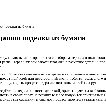
ю поделки из бумаги
данию поделки из бумаги
ку, важно начать с правильного выбора материала и подготови
 и резке. Перед началом работы правильно разметьте детали, исп
я.
ки. Обратите внимание на аккуратное выполнение линий и точно
 прозрачный клей или двусторонний скотч, избегая чрезмерного
тво и ускорить процесс – держите ножницы и клей под рукой.
юдайте последовательность действий, ориентируясь на выбранны
ости в своих силах. В результате у вас получится оригинальная
взойдут все ожидания и сделают процесс творчества приятным и