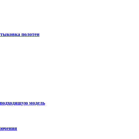
 стыковка полотен
ь подходящую модель
лючения