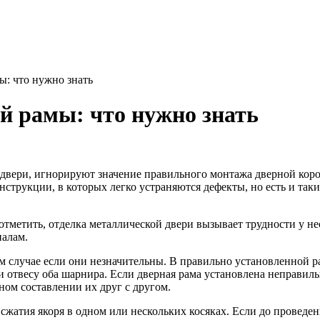
ы: что нужно знать
й рамы: что нужно знать
 двери, игнорируют значение правильного монтажа дверной коро
струкции, в которых легко устраняются дефекты, но есть и так
тметить, отделка металлической двери вызывает трудности у не
налам.
 случае если они незначительны. В правильно установленной ра
твесу оба шарнира. Если дверная рама установлена неправильно,
ом составлении их друг с другом.
жатия якоря в одном или нескольких косяках. Если до проведе