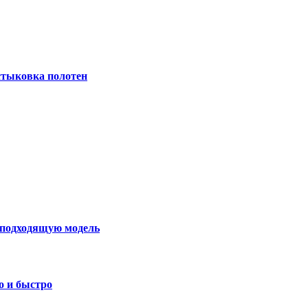
 стыковка полотен
ь подходящую модель
о и быстро