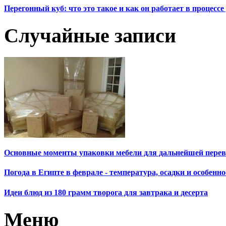
Перегонный куб: что это такое и как он работает в процесс
Случайные записи
Основные моменты упаковки мебели для дальнейшей перево
Погода в Египте в феврале - температура, осадки и особен
Идеи блюд из 180 грамм творога для завтрака и десерта
Меню