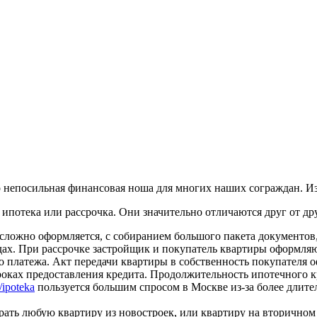
то непосильная финансовая ноша для многих наших сограждан. И
ипотека или рассрочка. Они значительно отличаются друг от дру
и сложно оформляется, с собиранием большого пакета документов
одах. При рассрочке застройщик и покупатель квартиры оформля
о платежа. Акт передачи квартиры в собственность покупателя о
ках предоставления кредита. Продолжительность ипотечного кред
/ipoteka
пользуется большим спросом в Москве из-за более длите
ать любую квартиру из новостроек, или квартиру на вторичном 