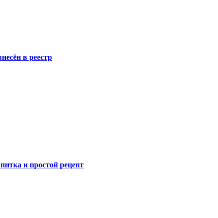
несён в реестр
питка и простой рецепт