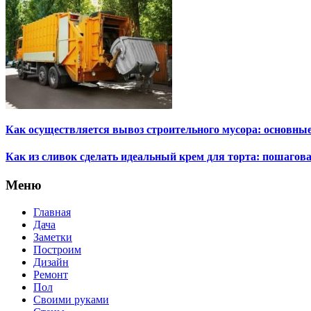
Как осуществляется вывоз строительного мусора: основны
Как из сливок сделать идеальный крем для торта: пошагов
Меню
Главная
Дача
Заметки
Построим
Дизайн
Ремонт
Пол
Своими руками