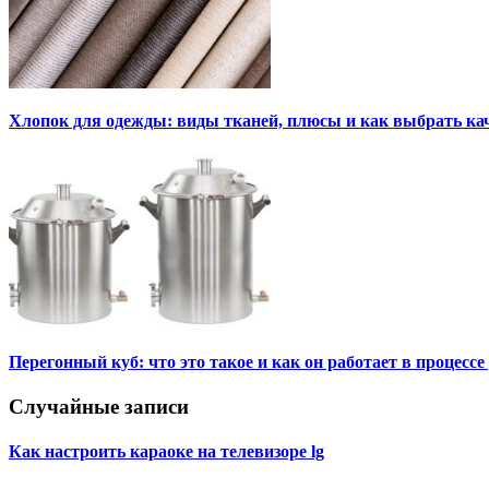
Хлопок для одежды: виды тканей, плюсы и как выбрать к
Перегонный куб: что это такое и как он работает в процесс
Случайные записи
Как настроить караоке на телевизоре lg