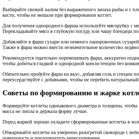
Выбирайте свежий налим без выраженного запаха рыбы и с пло
кости, чтобы не мешали при формировании котлет.
Для получения однородного фарша используйте мясорубку с ме
Перекладывайте мясо в глубокую посуду или чашу блендера по
Добавляйте в фарш сухари или немного панировочных сухарей,
Также в фарш можно ввести незначительное количество ледяно
Рекомендуется тщательно перемешивать фарш, аккуратно подни
чтобы добиться гладкой и однородной консистенции без комко
Обязательно пробуйте фарш на вкус, добавляя соль и специи п
переусердствуйте с добавками, чтобы не перебить натуральный
Советы по формированию и жарке котле
Формируйте котлеты одинакового диаметра и толщины, чтобы 
масса не липла и держала форму лучше.
Перед жаркой хорошо охладите сформированные котлеты в холо
Обжаривайте котлеты на умеренно разогретой сковороде с неб
поверхность и предотвратить пересушивание.