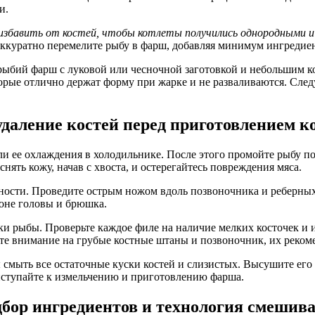
и.
 избавить от костей, чтобы котлеты получились однородными и
аккуратно перемелите рыбу в фарш, добавляя минимум ингредиен
 рыбий фарш с луковой или чесночной заготовкой и небольшим 
торые отлично держат форму при жарке и не разваливаются. След
удаление костей перед приготовлением к
и ее охлаждения в холодильнике. После этого промойте рыбу по
нять кожу, начав с хвоста, и остерегайтесь повреждения мяса.
нности. Проведите острым ножом вдоль позвоночника и реберных 
йоне головы и брюшка.
ки рыбы. Проверьте каждое филе на наличие мелких косточек и 
е внимание на грубые костные штаны и позвоночник, их рекоме
бы смыть все остаточные куски костей и слизистых. Высушите е
иступайте к измельчению и приготовлению фарша.
бор ингредиентов и технология смешив