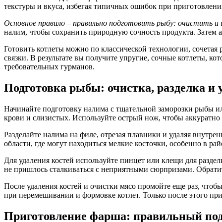
текстуры и вкуса, избегая типичных ошибок при приготовлени
Основное правило – правильно подготовить рыбу: очистить и
налим, чтобы сохранить природную сочность продукта. Затем 
Готовить котлеты можно по классической технологии, сочетая
связки. В результате вы получите упругие, сочные котлеты, ко
требовательных гурманов.
Подготовка рыбы: очистка, разделка и 
Начинайте подготовку налима с тщательной заморозки рыбы ил
крови и слизистых. Используйте острый нож, чтобы аккуратно с
Разделайте налима на филе, отрезая плавники и удаляя внутре
области, где могут находиться мелкие косточки, особенно в ра
Для удаления костей используйте пинцет или клещи для раздел
не пришлось сталкиваться с неприятными сюрпризами. Обратит
После удаления костей и очистки мясо промойте еще раз, что
при перемешивании и формовке котлет. Только после этого пр
Приготовление фарша: правильный под