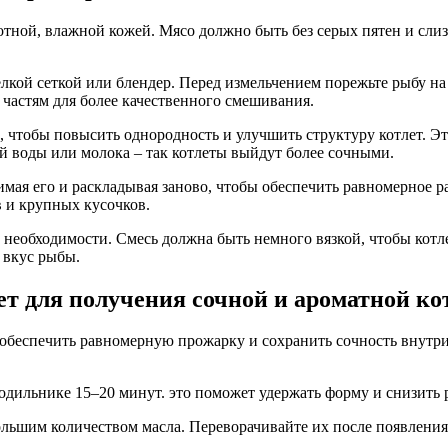
тной, влажной кожей. Мясо должно быть без серых пятен и слиз
лкой сеткой или блендер. Перед измельчением порежьте рыбу на
 частям для более качественного смешивания.
 чтобы повысить однородность и улучшить структуру котлет. Э
й воды или молока – так котлеты выйдут более сочными.
мая его и раскладывая заново, чтобы обеспечить равномерное р
в и крупных кусочков.
о необходимости. Смесь должна быть немного вязкой, чтобы котл
 вкус рыбы.
т для получения сочной и ароматной ко
обеспечить равномерную прожарку и сохранить сочность внутри
дильнике 15–20 минут. это поможет удержать форму и снизить р
ольшим количеством масла. Переворачивайте их после появлени