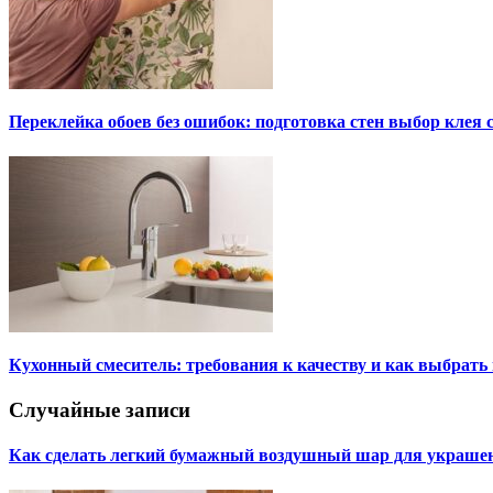
Переклейка обоев без ошибок: подготовка стен выбор клея
Кухонный смеситель: требования к качеству и как выбрат
Случайные записи
Как сделать легкий бумажный воздушный шар для украше