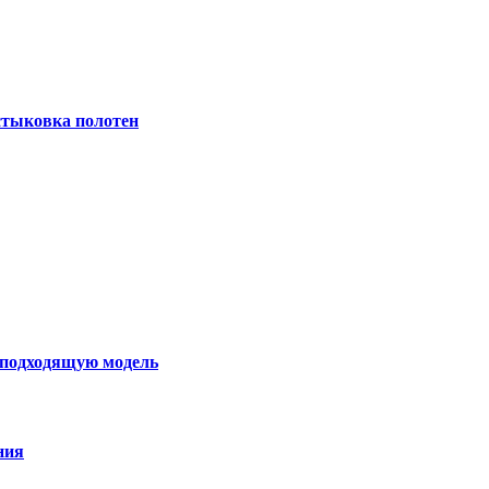
 стыковка полотен
ь подходящую модель
ния