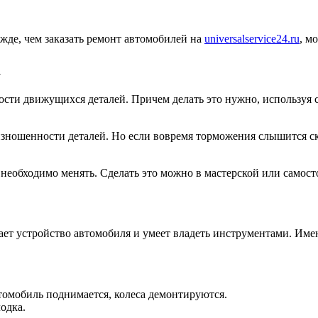
жде, чем заказать ремонт автомобилей на
universalservice24.ru
, м
а
сти движущихся деталей. Причем делать это нужно, используя с
зношенности деталей. Но если вовремя торможения слышится ск
го необходимо менять. Сделать это можно в мастерской или само
ет устройство автомобиля и умеет владеть инструментами. Имею
томобиль поднимается, колеса демонтируются.
одка.