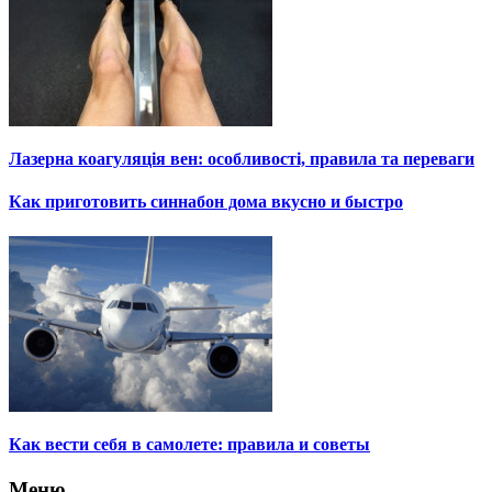
Лазерна коагуляція вен: особливості, правила та переваги
Как приготовить синнабон дома вкусно и быстро
Как вести себя в самолете: правила и советы
Меню