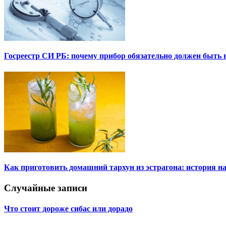
Госреестр СИ РБ: почему прибор обязательно должен быть в
Как приготовить домашний тархун из эстрагона: история на
Случайные записи
Что стоит дороже сибас или дорадо