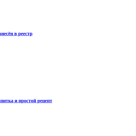
несён в реестр
питка и простой рецепт