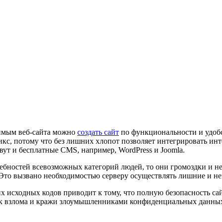
имым веб-сайта можно
создать сайт
по функциональности и удобс
кс, потому что без лишних хлопот позволяет интегрировать инт
вут и бесплатные CMS, например, WordPress и Joomla.
ебностей всевозможных категорий людей, то они громоздки и н
 Это вызвано необходимостью серверу осуществлять лишние и 
 исходных кодов приводит к тому, что полную безопасность са
ск взлома и кражи злоумышленниками конфиденциальных данных