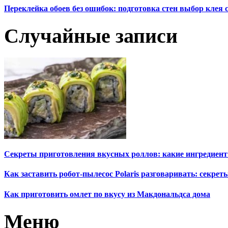
Переклейка обоев без ошибок: подготовка стен выбор клея
Случайные записи
Секреты приготовления вкусных роллов: какие ингредиен
Как заставить робот-пылесос Polaris разговаривать: секрет
Как приготовить омлет по вкусу из Макдональдса дома
Меню