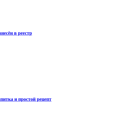
несён в реестр
питка и простой рецепт