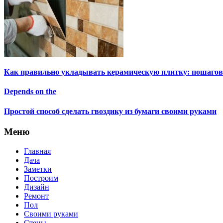
Как правильно укладывать керамическую плитку: пошагов
Depends on the
Простой способ сделать гвоздику из бумаги своими руками
Меню
Главная
Дача
Заметки
Построим
Дизайн
Ремонт
Пол
Своими руками
Стены