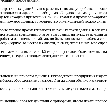
едующими требованиями:
истративных зданий нужно размещать по два устройства на кажд
ламеняющихся жидкостей, необходимо оборудование мощным пер
едется исходя из приложения №1 к «Правилам противопожарног
ми пожаротушения, то количество огнетушителей можно снизить
орые хорошо просматриваются из разных точек здания. Крепятся 
сь вблизи возможных очагов возгорания, на путях эвакуации л
ройства оснащены пломбами, но быть полностью в рабочем сост
у (корпус+вещество в емкости) в 20 кг, чтобы с ним мог спра
ь его можно на высоте до 1,5 метров над полом, более тяжелые 
плением, предохраняющим огнетушитель от падения.
установлены приборы тушения. Руководитель предприятия издает
риборов, оборудование участков. Эти же люди обычно назначают
ста установки оснащают этикетками, где указывается масса пр
ясняющими порядок действий с приборами, чтобы начать процес