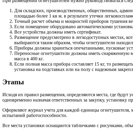
При размещении огнетушителей нужно руководствоваться сл
Для складских, производственных, общественных, админ
площадью более 1 кв м. в результате утечки легковосп
Точный расчет объема и мощностей приборов тушения в
Если помещение оборудовано автоматическими установка
Все устройства должны иметь сертификат.
Размещение предусмотрено в легкодоступных местах, кот
выбираются таким образом, чтобы огнетушители находили
Приборы должны храниться опечатанными, пусковые уст
Переносные огнетушители должны иметь снаряженную масс
масса в 400 кг.
Если полная масса прибора составляет 15 кг, то размещат
установка на подставках или на полу с надежным закре
Этапы
Исходя их правил размещения, определяются места, где будут 
одновременно назначая ответственных за закупку, установку п
Оформляют журнал учета для каждой единицы огнетушителя, ме
испытаний работоспособности.
Все места установки оснащаются табличками с рисунками, объ