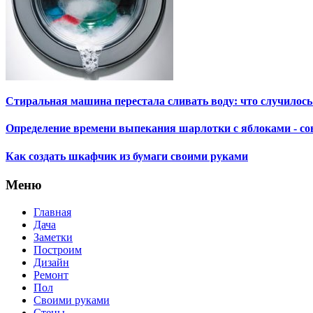
Стиральная машина перестала сливать воду: что случилось
Определение времени выпекания шарлотки с яблоками - сов
Как создать шкафчик из бумаги своими руками
Меню
Главная
Дача
Заметки
Построим
Дизайн
Ремонт
Пол
Своими руками
Стены