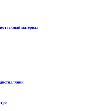
ачественный материал
е дистилляции
стро