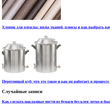
Хлопок для одежды: виды тканей, плюсы и как выбрать к
Перегонный куб: что это такое и как он работает в процесс
Случайные записи
Как сделать накладные ногти из бумаги без клея легко и бы