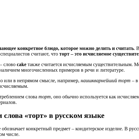
чающее конкретное блюдо, которое можно делить и считать
. 
 специалистов считают, что
торт – это исчисляемое существит
 – слово
cake
также считается исчисляемым существительным. М
наличием многочисленных примеров в речи и литературе.
о или в непрямом смысле, например,
наишкварнейший торт
– в
исчисляемым.
отреблением слова
торт
, оно обычно используется как исчисляе
ериалов.
слова «торт» в русском языке
 обозначает конкретный предмет – кондитерское изделие. В ру
ом числе.