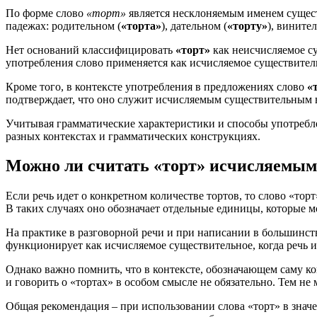
По форме слово
«торт»
является несклоняемым именем сущест
падежах: родительном (
«торта»
), дательном (
«торту»
), вините
Нет оснований классифицировать
«торт»
как неисчисляемое су
употребления слово применяется как исчисляемое существител
Кроме того, в контексте употребления в предложениях слово
«
подтверждает, что оно служит исчисляемым существительным в
Учитывая грамматические характеристики и способы употребл
разных контекстах и грамматических конструкциях.
Можно ли считать «торт» исчисляемым 
Если речь идет о конкретном количестве тортов, то слово «тор
В таких случаях оно обозначает отдельные единицы, которые м
На практике в разговорной речи и при написании в большинс
функционирует как исчисляемое существительное, когда речь и
Однако важно помнить, что в контексте, обозначающем саму ко
и говорить о «тортах» в особом смысле не обязательно. Тем не
Общая рекомендация – при использовании слова «торт» в значе