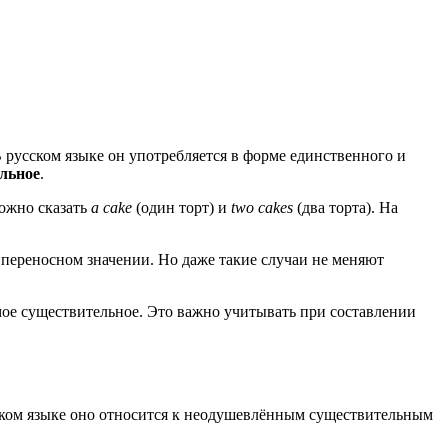
В русском языке он употребляется в форме единственного и
ельное
.
ожно сказать
a cake
(один торт) и
two cakes
(два торта). На
 переносном значении. Но даже такие случаи не меняют
мое существительное. Это важно учитывать при составлении
сском языке оно относится к неодушевлённым существительным