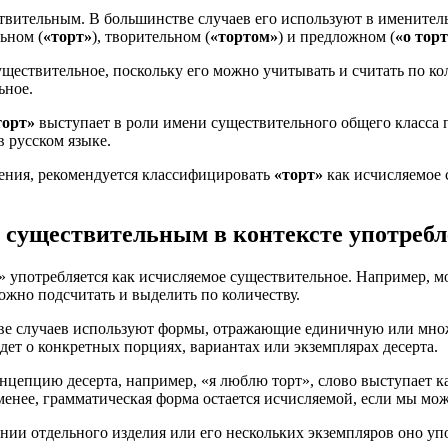
вительным. В большинстве случаев его используют в именитель
льном (
«торт»
), творительном (
«тортом»
) и предложном (
«о торт
ществительное, поскольку его можно учитывать и считать по кол
ьное.
торт»
выступает в роли имени существительного общего класса 
 русском языке.
ения, рекомендуется классифицировать
«торт»
как исчисляемое 
существительным в контексте употребл
т» употребляется как исчисляемое существительное. Например, мо
ожно подсчитать и выделить по количеству.
тве случаев используют формы, отражающие единичную или множ
дет о конкретных порциях, вариантах или экземплярах десерта.
нцепцию десерта, например, «я люблю торт», слово выступает к
 менее, грамматическая форма остается исчисляемой, если мы мо
нии отдельного изделия или его нескольких экземпляров оно уп