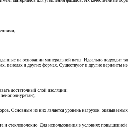
мент материалов для утепления фасадов. Их качественные обр
дениями;
данные на основании минеральной ваты. Идеально подходит т
нах, панелях и других формах. Существуют и другие варианты и
авать достаточный слой изоляции;
 пенополиуретан);
торов. Основным из них является уровень нагрузок, оказываемы
а и стекловолокно. Для использования в условиях повышенной 