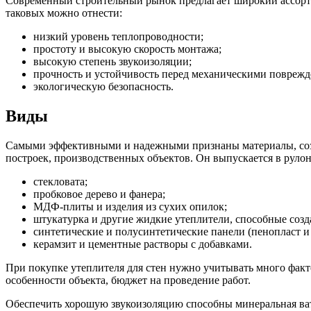
Современный строительный рынок предлагает широкий ассорти
таковых можно отнести:
низкий уровень теплопроводности;
простоту и высокую скорость монтажа;
высокую степень звукоизоляции;
прочность и устойчивость перед механическими повреж
экологическую безопасность.
Виды
Самыми эффективными и надежными признаны материалы, соз
построек, производственных объектов. Он выпускается в руло
стекловата;
пробковое дерево и фанера;
МДФ-плиты и изделия из сухих опилок;
штукатурка и другие жидкие утеплители, способные созд
синтетические и полусинтетические панели (пенопласт и
керамзит и цементные растворы с добавками.
При покупке утеплителя для стен нужно учитывать много фак
особенности объекта, бюджет на проведение работ.
Обеспечить хорошую звукоизоляцию способны минеральная ват