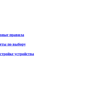
овные правила
веты по выбору
стройке устройства