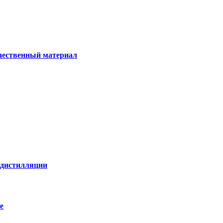
ачественный материал
е дистилляции
е