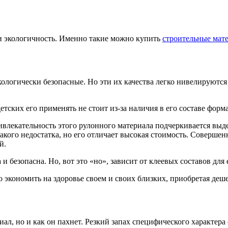
о и экологичность. Именно такие можно купить
строительные мат
ологически безопасные. Но эти их качества легко нивелируются
тских его применять не стоит из-за наличия в его составе форм
ивлекательность этого рулонного материала подчеркивается вы
такого недостатка, но его отличает высокая стоимость. Соверш
й.
и безопасна. Но, вот это «но», зависит от клеевых составов для 
 экономить на здоровье своем и своих близких, приобретая деш
иал, но и как он пахнет. Резкий запах специфического характер