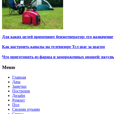
Для каких целей применяют бензогенератор: его назначение
Как настроить каналы на телевизоре Тсл шаг за шагом
Что приготовить из фарша и замороженных овощей: вкусны
Меню
Главная
Дача
Заметки
Построим
Дизайн
Ремонт
Пол
Своими руками
Стены