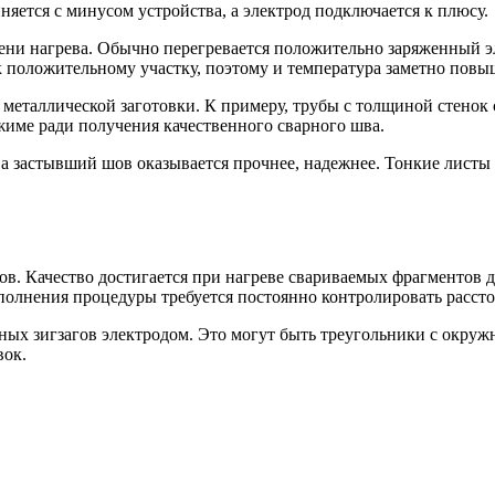
яется с минусом устройства, а электрод подключается к плюсу.
пени нагрева. Обычно перегревается положительно заряженный 
к положительному участку, поэтому и температура заметно повы
й металлической заготовки. К примеру, трубы с толщиной стено
име ради получения качественного сварного шва.
а застывший шов оказывается прочнее, надежнее. Тонкие листы 
. Качество достигается при нагреве свариваемых фрагментов д
ыполнения процедуры требуется постоянно контролировать расст
ных зигзагов электродом. Это могут быть треугольники с окру
вок.