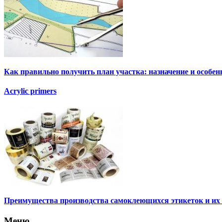
Как правильно получить план участка: назначение и особен
Acrylic primers
Преимущества производства самоклеющихся этикеток и их
Меню