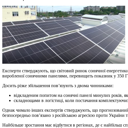
Експерти стверджують, що світовий ринок сонячної енергетики з
виробленої сонячними панелями, перевищить показник у 350 Г
Досить різке збільшення пов’язують з двома чинниками:
відкладеним попитом на сонячні панелі минулих років, я
складнощами в логістиці, коли постачання комплектуючих
Однак чимало інших експертів стверджують, що прогнозований р
безпосередньо пов’язано з російською агресією проти України т
Найбільше зростання має відбутися в регіонах, де є найбільш с