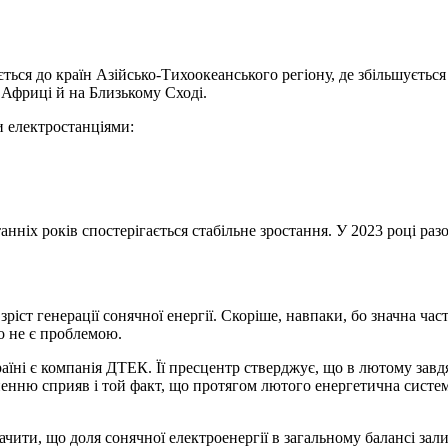
ється до країн Азійсько-Тихоокеанського регіону, де збільшуєт
 Африці й на Близькому Сході.
 електростанціями:
нніх років спостерігається стабільне зростання. У 2023 році раз
зріст генерації сонячної енергії. Скоріше, навпаки, бо значна ч
 не є проблемою.
аїні є компанія ДТЕК. Її пресцентр стверджує, що в лютому зав
гненню сприяв і той факт, що протягом лютого енергетична систе
ачити, що доля сонячної електроенергії в загальному балансі за