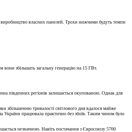
ься виробництво власних панелей. Трохи нижчими будуть темпи
ом вони збільшать загальну генерацію на 15 ГВт.
астина південних регіонів залишається окупованою. Однак для
дяки збільшенню тривалості світлового дня вдалося майже
ма України працювала практично без збоїв. Таким чином було
лишається незначною. Навіть постачання з Євросоюзу 5700