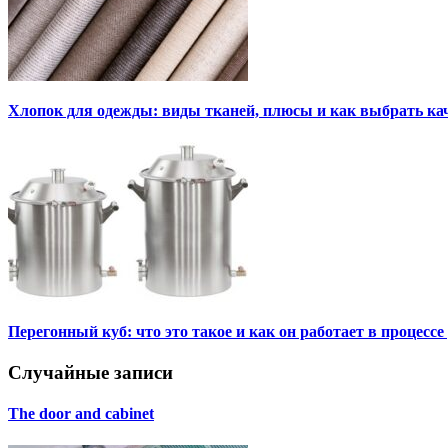
Хлопок для одежды: виды тканей, плюсы и как выбрать к
Перегонный куб: что это такое и как он работает в процесс
Случайные записи
The door and cabinet