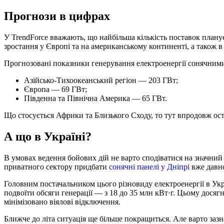
Прогнози в цифрах
У TrendForce вважають, що найбільша кількість поставок плану
зростання у Європі та на американському континенті, а також в
Прогнозовані показники генерування електроенергії сонячними
Азійсько-Тихоокеанський регіон — 203 ГВт;
Європа — 69 ГВт;
Південна та Північна Америка — 65 ГВт.
Що стосується Африки та Близького Сходу, то тут впродовж оста
А що в Україні?
В умовах ведення бойових дій не варто сподіватися на значний 
приватного сектору придбати
сонячні панелі у Дніпрі
вже давно
Головним постачальником цього різновиду електроенергії в Укр
подвоїти обсяги генерації — з 18 до 35 млн кВт·г. Цьому дося
мінімізовано віялові відключення.
Ближче до літа ситуація ще більше покращиться. Але варто зазн