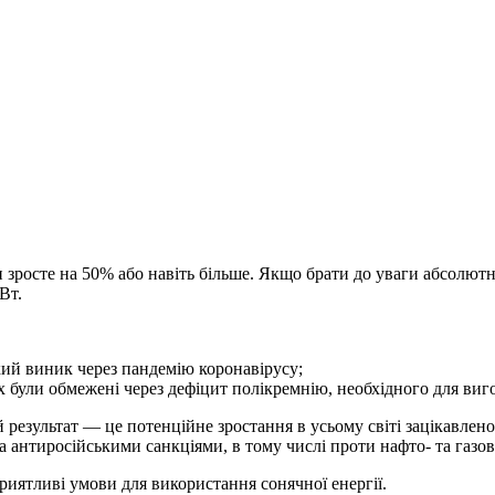
росте на 50% або навіть більше. Якщо брати до уваги абсолютні 
Вт.
кий виник через пандемію коронавірусу;
 були обмежені через дефіцит полікремнію, необхідного для ви
езультат — це потенційне зростання в усьому світі зацікавленос
а антиросійськими санкціями, в тому числі проти нафто- та газов
приятливі умови для використання сонячної енергії.