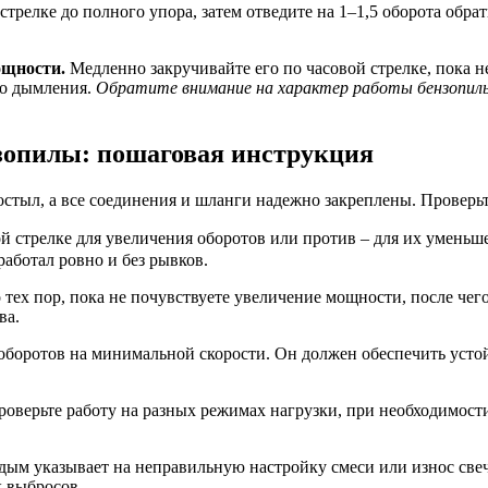
трелке до полного упора, затем отведите на 1–1,5 оборота обра
ощности.
Медленно закручивайте его по часовой стрелке, пока н
го дымления.
Обратите внимание на характер работы бензопилы
зопилы: пошаговая инструкция
остыл, а все соединения и шланги надежно закреплены. Проверь
овой стрелке для увеличения оборотов или против – для их ум
работал ровно и без рывков.
о тех пор, пока не почувствуете увеличение мощности, после чег
ва.
 оборотов на минимальной скорости. Он должен обеспечить усто
Проверьте работу на разных режимах нагрузки, при необходимост
ым указывает на неправильную настройку смеси или износ свечи
х выбросов.