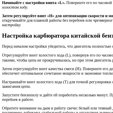
Начинайте с настройки винта «L».
Поверните его по часовой с
холостом ходу.
Затем регулируйте винт «H» для оптимизации скорости и м
откручивайте для плавной работы без перебоев или чрезмерно
настройку.
Настройка карбюратора китайской бен
Перед началом настройки убедитесь, что двигатель полностью 
Отрегулируйте винт холостого хода (L), повернув его по час
такими, чтобы цепь не прокручивалась, но при этом двигатель 
Затем отрегулируйте винт качества смеси (H). Поверните его д
обеспечит оптимальное сочетание мощности и экономии топли
Настраивайте винт холостого хода (T) для точной регулировки
зажигания цепи.
Запустите бензопилу и дайте ей поработать несколько минут. 
перебоев в работе.
Обратите внимание на дым и работу свечи: белый или темный д
постепенно добиваясь стабильной работы и отсутствия дымны