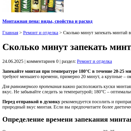
Монтажная пена: виды, свойства и расход
Главная
>
Ремонт и отделка
>
Сколько минут запекать минтай в
Сколько минут запекать минт
24.06.2025
| комментариев
0
| раздел:
Ремонт и отделка
Запекайте минтая при температуре 180°C в течение 20-25 м
требуют меньшего времени, примерно 20 минут, а крупные – ок
Для равномерного пропекания
важно расположить куски минтая в
вкус. Не забывайте следить за температурой; 180°C – оптималь
Перед отправкой в духовку
рекомендуется посолить и приправ
природный вкус минтая. Если вы предпочитаете более диетичес
Определение времени запекания минтая