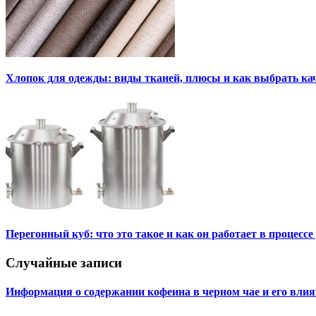
Хлопок для одежды: виды тканей, плюсы и как выбрать к
Перегонный куб: что это такое и как он работает в процесс
Случайные записи
Информация о содержании кофеина в черном чае и его влия