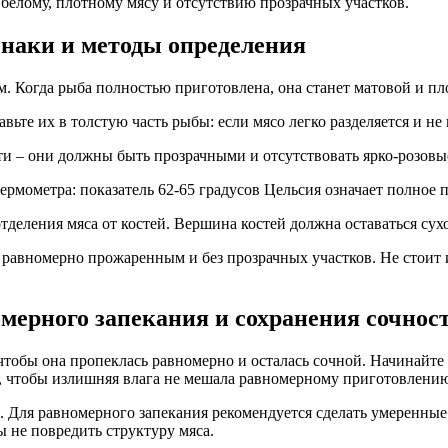
белому, плотному мясу и отсутствию прозрачных участков.
знаки и методы определения
 Когда рыба полностью приготовлена, она станет матовой и пло
ьте их в толстую часть рыбы: если мясо легко разделяется и не
ти – они должны быть прозрачными и отсутствовать ярко-розовы
рмометра: показатель 62-65 градусов Цельсия означает полное 
тделения мяса от костей. Вершина костей должна оставаться сухо
 равномерно прожаренным и без прозрачных участков. Не стоит и
омерного запекания и сохранения сочнос
чтобы она пропеклась равномерно и осталась сочной. Начинайте
 чтобы излишняя влага не мешала равномерному приготовлени
Для равномерного запекания рекомендуется сделать умеренные н
 не повредить структуру мяса.