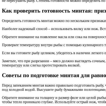
не пересушить рыбу. Степень готовности можно определить по 
Как проверить готовность минтая: при
Определить готовность минтая можно по нескольким признакам.
Наиболее надежный способ – использовать вилку или нож. Встав
Обратите внимание на появление масла или сока на поверхнос
Проверьте температуру внутри рыбы с помощью кулинарного те
Если вы готовите рыбу целиком, убедитесь в наличии легкого о
Заметьте, что при разрезании – мясо должно выглядеть сочным,
температуру или слегка протестировать вилкой.
Советы по подготовке минтая для равн
Перед запеканием минтая важно правильно подготовить рыбу, 
под холодной водой. Высушите рыбу бумажными полотенцами,
Обратите внимание на толщину и размер филе или целой рыбы. 
чтобы тепло проникало глубже. Используйте острый нож, чтобы