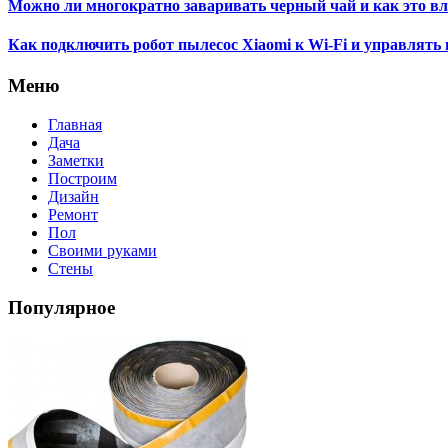
Можно ли многократно заваривать черный чай и как это вл
Как подключить робот пылесос Xiaomi к Wi-Fi и управлять
Меню
Главная
Дача
Заметки
Построим
Дизайн
Ремонт
Пол
Своими руками
Стены
Популярное