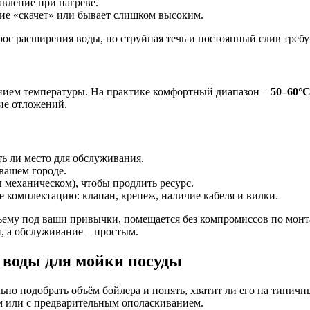
авление при нагреве.
ние «скачет» или бывает слишком высоким.
брос расширения воды, но струйная течь и постоянный слив треб
нием температуры. На практике комфортный диапазон –
50–60°
ние отложений.
ть ли место для обслуживания.
вашем городе.
ы механическом), чтобы продлить ресурс.
те комплектацию: клапан, крепеж, наличие кабеля и вилки.
ъему под ваши привычки, помещается без компромиссов по монт
й, а обслуживание – простым.
й воды для мойки посуды
но подобрать объём бойлера и понять, хватит ли его на типичн
м или с предварительным ополаскиванием.