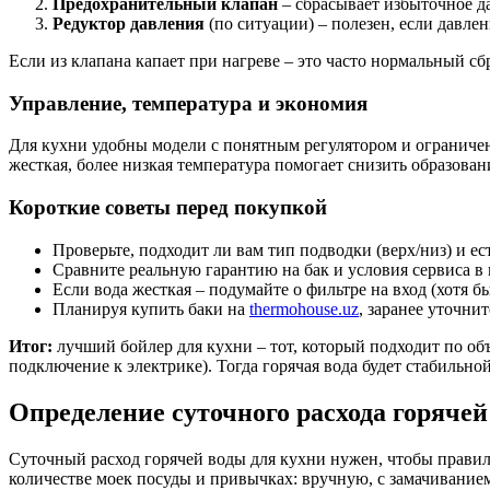
Предохранительный клапан
– сбрасывает избыточное д
Редуктор давления
(по ситуации) – полезен, если давле
Если из клапана капает при нагреве – это часто нормальный с
Управление, температура и экономия
Для кухни удобны модели с понятным регулятором и ограниче
жесткая, более низкая температура помогает снизить образова
Короткие советы перед покупкой
Проверьте, подходит ли вам тип подводки (верх/низ) и ес
Сравните реальную гарантию на бак и условия сервиса в 
Если вода жесткая – подумайте о фильтре на вход (хотя б
Планируя купить баки на
thermohouse.uz
, заранее уточни
Итог:
лучший бойлер для кухни – тот, который подходит по об
подключение к электрике). Тогда горячая вода будет стабильно
Определение суточного расхода горяче
Суточный расход горячей воды для кухни нужен, чтобы правиль
количестве моек посуды и привычках: вручную, с замачивание