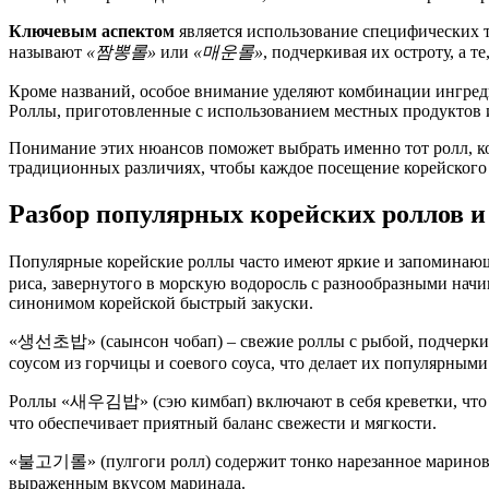
Ключевым аспектом
является использование специфических т
называют
«짬뽕롤»
или
«매운롤»
, подчеркивая их остроту, а 
Кроме названий, особое внимание уделяют комбинации ингреди
Роллы, приготовленные с использованием местных продуктов 
Понимание этих нюансов поможет выбрать именно тот ролл, ко
традиционных различиях, чтобы каждое посещение корейского
Разбор популярных корейских роллов и
Популярные корейские роллы часто имеют яркие и запоминающи
риса, завернутого в морскую водоросль с разнообразными начи
синонимом корейской быстрый закуски.
«생선초밥» (саынсон чобап) – свежие роллы с рыбой, подчеркива
соусом из горчицы и соевого соуса, что делает их популярным
Роллы «새우김밥» (сэю кимбап) включают в себя креветки, что 
что обеспечивает приятный баланс свежести и мягкости.
«불고기롤» (пулгоги ролл) содержит тонко нарезанное маринован
выраженным вкусом маринада.