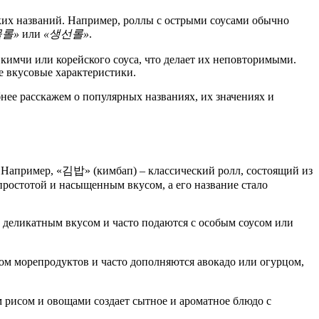
ких названий. Например, роллы с острыми соусами обычно
물롤»
или
«생선롤»
.
кимчи или корейского соуса, что делает их неповторимыми.
е вкусовые характеристики.
нее расскажем о популярных названиях, их значениях и
 Например, «김밥» (кимбап) – классический ролл, состоящий из
простотой и насыщенным вкусом, а его название стало
деликатным вкусом и часто подаются с особым соусом или
м морепродуктов и часто дополняются авокадо или огурцом,
 рисом и овощами создает сытное и ароматное блюдо с