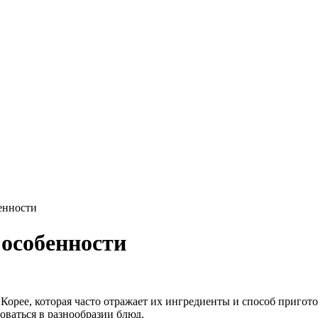
енности
 особенности
орее, которая часто отражает их ингредиенты и способ пригото
оваться в разнообразии блюд.