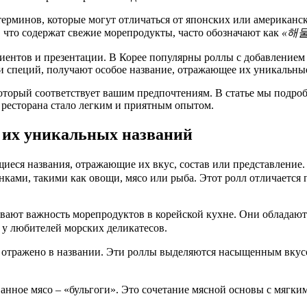
ерминов, которые могут отличаться от японских или американс
те, что содержат свежие морепродукты, часто обозначают как
«해
ентов и презентации. В Корее популярны роллы с добавлением 
и специй, получают особое название, отражающее их уникальны
торый соответствует вашим предпочтениям. В статье мы подроб
 ресторана стало легким и приятным опытом.
 их уникальных названий
еся названия, отражающие их вкус, состав или представление.
нками, такими как овощи, мясо или рыба. Этот ролл отличается 
ют важность морепродуктов в корейской кухне. Они обладают 
и у любителей морских деликатесов.
отражено в названии. Эти роллы выделяются насыщенным вкусо
ное мясо – «бульгоги». Это сочетание мясной основы с мягким