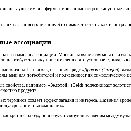
используют кимчи – ферментированные острые капустные листья
на их названия и описание. Это поможет понять, какие ингреди
рные ассоциации
е на его смысл и ассоциации. Многие названия связаны с визуа
ли на особую технику приготовления, что усиливает уникальнос
тные мотивы. Например, названия вроде
«Дракон» (Dragon)
вызыв
тельными для потребителей и подчеркивает их символическую це
ые свойства, например,
«Золотой» (Gold)
подчеркивает золотист
усностью продукта.
х терминов создает эффект загадки и интереса. Названия врод
 популяризации и запоминанию.
ть конкретное блюдо, но и служат связующим звеном между куль