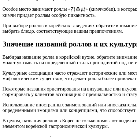
Особое место занимают роллы «김초밥» (кимччобап), в которых 
кимчи придает роллам особую пикантность.
При выборе роллов в корейских заведениях обратите внимание 
выбрать блюдо, соответствующее вашим предпочтениям.
Значение названий роллов и их культу
Выбирая название ролла в корейской кухне, обратите внимани
может указывать на определенный стиль приподнятой подачи и
Культурные ассоциации часто отражают исторические или мес
мифологическим существом, что делает роллы более привлека
Некоторые названия ориентированы на визуальные или вкусов
формировать у клиентов ассоциацию с премиальностью и стат
Использование иностранных заимствований или иносказательны
определенными эмоциями или концепциями, что способствует
В целом, названия роллов в Корее не только помогают выдели
элементом корейской гастрономической культуры.