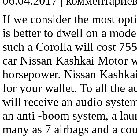
06.04.2017
| комментарие
If we consider the most optim
is better to dwell on a mod
such a Corolla will cost 75
car Nissan Kashkai Motor wh
horsepower. Nissan Kashkai 
for your wallet. To all the 
will receive an audio syste
an anti -boom system, a laun
many as 7 airbags and a cour