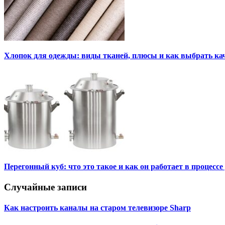
Хлопок для одежды: виды тканей, плюсы и как выбрать к
Перегонный куб: что это такое и как он работает в процесс
Случайные записи
Как настроить каналы на старом телевизоре Sharp