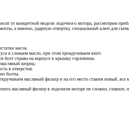
ависят от конкретной модели лодочного мотора, рассмотрим пр
менты, а именно, ударную отвертку, специальный ключ для съем
статки масла.
уса и сливаем масло, при этом прокручиваем винт.
ув болт справа на корпусе и крышку горловины.
й масляный шприц.
сть в отверстия.
но болты.
откручиваем масляный фильтр и на его место ставим новый, все
аменить масляный фильтр в лодочном моторе не сложно, главное,