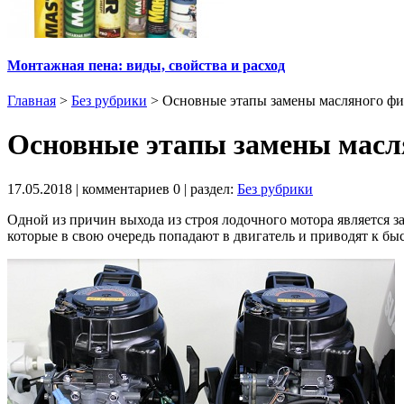
Монтажная пена: виды, свойства и расход
Главная
>
Без рубрики
>
Основные этапы замены масляного фи
Основные этапы замены масл
17.05.2018
| комментариев
0
| раздел:
Без рубрики
Одной из причин выхода из строя лодочного мотора является 
которые в свою очередь попадают в двигатель и приводят к бы